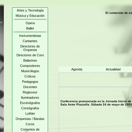
Artes y Tecnología
El contenido de e
Música y Educación
Opera
Ballet
Instrumentistas
Cantantes
Directores de
Orquesta
Directores de Coro
Bailarines
Compositores
Agenda
Actualidad
Musicólogos
Críticos
Pedagogos
Docentes
Regisseur
Iluminadores
Conferencia pronunciada en la Jornada Inicial de 
Escenógrafos
Sala Astor Piazzolla. Sábado 24 de mayo de 2003
Coreógrafos
Luthier
Orquestas / Bandas
Coros
Conjuntos de