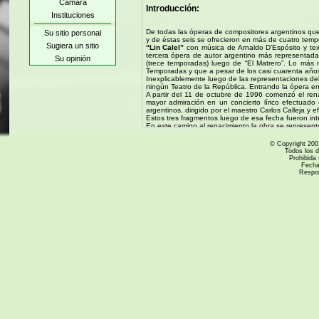
Cámara
Introducción:
Instituciones
De todas las óperas de compositores argentinos qu
Su sitio personal
y de éstas seis se ofrecieron en más de cuatro tempo
Sugiera un sitio
“Lin Calel”
con música de Arnaldo D’Espósito y te
tercera ópera de autor argentino más representada
Su opinión
(trece temporadas) luego de “El Matrero”. Lo más
Temporadas y que a pesar de los casi cuarenta años
Inexplicablemente luego de las representaciones de
ningún Teatro de la República. Entrando la ópera en
A partir del 11 de octubre de 1996 comenzó el rena
mayor admiración en un concierto lírico efectuad
argentinos, dirigido por el maestro Carlos Calleja y 
Estos tres fragmentos luego de esa fecha fueron in
En este camino al renacimiento la obra se represent
Trataremos de introducirnos en algunos aspectos de
© Copyright 200
Todos los 
Del poema de Holmberg al libreto de Merca
Prohibida 
Fecha
Como dijimos la ópera Lin Calel se basa librement
Respo
Eduardo Ladislao Holmberg:
Nació en Buenos Aires el 27 de junio de 1852 y fall
Era nieto del Barón de Holmberg, llegado al país co
Fue uno de los naturalistas más destacados del país.
Impulsor de las ciencias naturales en el país fue
Argentina y desarrolló esta tarea por 40 años. Come
en la Universidad de Ciencias de Buenos Aires.
Llevado de una poderosa vocación, Holmberg empre
nuevas excursiones científicas a las sierras de Tand
descripción fitogeográfica titulada Flora de la Repúbl
Su obra literaria está signada por hechos fantasma
en 1957, muestran la influencia de Julio Verne, Ca
La novela “El maravilloso viaje del señor Nic-Nac al
la temática llamada Ciencia Ficción.
En "Insomnio", un corto texto de 1876, vuelve a u
de moda en su época: el protagonista penetra en u
apareció su obra “Horacio Kalibang o los autómatas
Ciencia Ficción