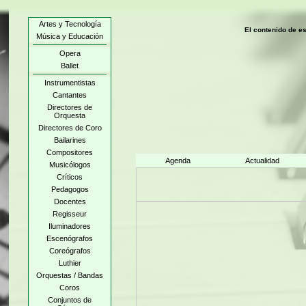
Artes y Tecnología
El contenido de e
Música y Educación
Opera
Ballet
Instrumentistas
Cantantes
Directores de
Orquesta
Directores de Coro
Bailarines
Compositores
Agenda
Actualidad
Musicólogos
Críticos
Pedagogos
Docentes
Regisseur
Iluminadores
Escenógrafos
Coreógrafos
Luthier
Orquestas / Bandas
Coros
Conjuntos de