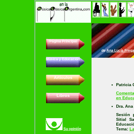
Página Principal
de
Ana Lucía Freg
Música y Educación
Artículos
Patricia
Comentar
Libros
en Educ
Dra. Ana
Sesión 
Sitial 
Educació
Tema:
La
Su opinión